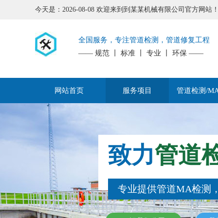
今天是：2026-08-08 欢迎来到到某某机械有限公司官方网站
全国服务，专注管道检测，管道修复工程
—— 规范 丨 标准 丨 专业 丨 环保 ——
网站首页
服务项目
管道检测/M
致力
管道检
专业提供管道MA检测