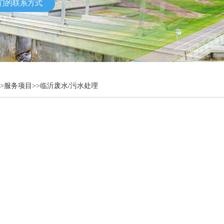
们的联系方式
>
服务项目
>>
临沂废水/污水处理