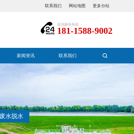
联系我们
网站地图
更多分站
咨询服务热线：
181-1588-9002
新闻资讯
联系我们
废水脱水